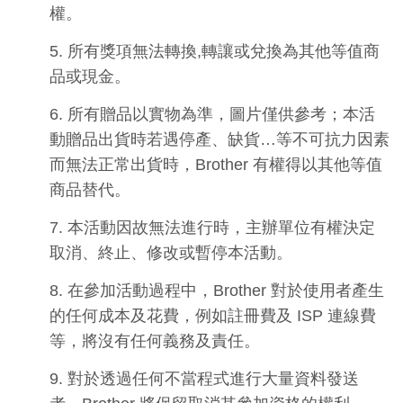
權。
5.
所有獎項無法轉換
,
轉讓或兌換為其他等值商
品或現金。
6.
所有贈品以實物為準，圖片僅供參考；本活
動贈品出貨時若遇停產、缺貨
…
等不可抗力因素
而無法正常出貨時，
Brother
有權得以其他等值
商品替代。
7.
本活動因故無法進行時，主辦單位有權決定
取消、終止、修改或暫停本活動。
8.
在參加活動過程中，
Brother
對於使用者產生
的任何成本及花費，例如註冊費及
ISP
連線費
等，將沒有任何義務及責任。
9.
對於透過任何不當程式進行大量資料發送