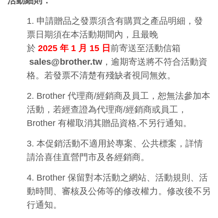
活動細則：
1.
申請贈品之發票須含有購買之產品明細，發
票日期須在本活動期間內，且最晚
於
2025
年
1
月
15
日
前寄送至活動信箱
sales@brother.tw
，逾期寄送將不符合活動資
格。若發票不清楚有殘缺者視同無效。
2. Brother
代理商
/
經銷商及員工，恕無法參加本
活動，若經查證為代理商
/
經銷商或員工，
Brother
有權取消其贈品資格
,
不另行通知。
3.
本促銷活動不適用於專案、公共標案，詳情
請洽喜佳直營門市及各經銷商。
4. Brother
保留對本活動之網站、活動規則、活
動時間、審核及公佈等的修改權力。修改後不另
行通知。