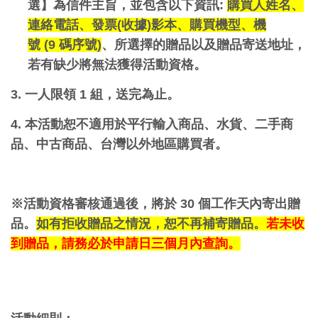
選】為信件主旨，並包含以下資訊
:
購
買人姓名、
連絡電話、發票
(
收據
)
影本、購買機型、機
號
(9
碼序號
)
、所選擇的贈品以及贈品寄送地址，
若有缺少將無法獲得活動資格。
3.
一人限領
1
組，送完為止。
4.
本活動恕不適用於平行輸入商品、水貨、二手商
品、中古商品、台灣以外地區購買者。
※
活動資格審核通過後，將於
30
個工作天內寄出贈
品。
如有拒收贈品之情況，恕不再補寄贈品。
若未收
到贈品，請務必於申請日三個月內查詢。