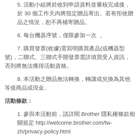
5.
活動小組將於收到申請資料並審核完成後，
於
30
個工作天內將指定贈品寄出。若有拒收贈
品之情況，恕不再補寄贈品。
6.
每台機器序號，僅限參加一次
。
7.
購買發票
(
收據
)
需寫明購買產品
(
或機器型
號
)
，二聯式、三聯式手開發票需詳填買受人資訊，
否則將無法獲得活動資格。
8.
本活動之贈品無法轉換，轉讓或兌換為其他
等值商品或現金。
活動條款：
1.
參與本活動前，請詳閱
Brother
隱私權條款相
關規定
http://welcome.brother.com/tw-
zh/privacy-policy.html