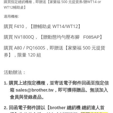
購買指定縫紉機種，即贈送【家樂福 500 元提貨券/贈WT14 or
WT12輔助桌】
適用機種:
購買 F410，【贈輔助桌 WT14/WT12】
購買 NV1800Q，【贈
】
動態均勻壓布腳 F085AP
購買 A80 / PQ1600S，即贈送【家樂福 500 元提貨
券
】
，限量 120 組
活動辦法：
1.
購買上述指定機種，並寄送電子郵件回函至指定信
箱
sales@brother.tw
，即可獲得贈品。無須加入
會員與登錄產品。
2.
回函電子郵件請以【
brother
縫紉機
縫紉達人首