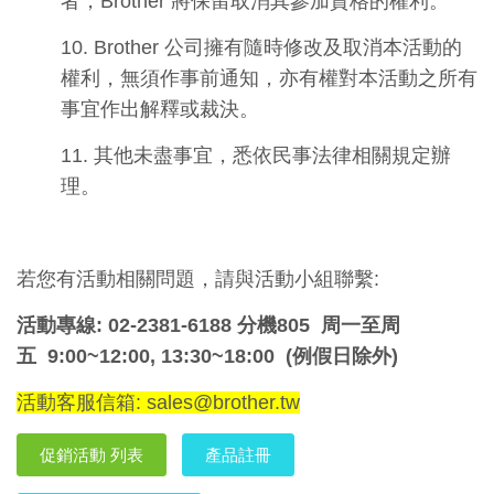
者，
Brother
將保留取消其參加資格的權利。
10. Brother
公司擁有隨時修改及取消本活動的
權利，無須作事前通知，亦有權對本活動之所有
事宜作出解釋或裁決。
11.
其他未盡事宜，悉依民事法律相關規定辦
理。
若您有活動相關問題，請與活動小組聯繫
:
活動專線
: 02-2381-6188
分機
805
周一至周
五
9:00~12:00, 13:30~18:00
(
例假日除外
)
活動客服信箱
: sales@brother.tw
促銷活動 列表
產品註冊