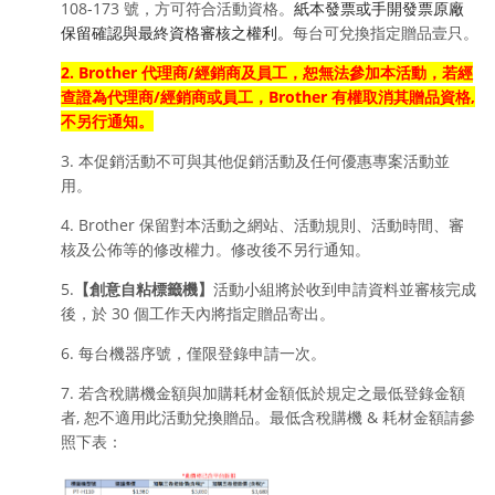
108-173 號，方可符合活動資格。
紙本發票或手開發票原廠
每台可兌換指定贈品壹只。
保留確認與最終資格審核之權利。
2. Brother 代理商/經銷商及員工，恕無法參加本活動，若經
查證為代理商/經銷商或員工，Brother 有權取消其贈品資格,
不另行通知。
3. 本促銷活動不可與其他促銷活動及任何優惠專案活動並
用。
4. Brother 保留對本活動之網站、活動規則、活動時間、審
核及公佈等的修改權力。修改後不另行通知。
5.
【創意自粘標籤機】
活動小組將於收到申請資料並審核完成
後，於 30 個工作天內將指定贈品寄出。
6. 每台機器序號，僅限登錄申請一次。
7. 若含稅購機金額與加購耗材金額低於規定之最低登錄金額
者, 恕不適用此活動兌換贈品。最低含稅購機 & 耗材金額請參
照下表：