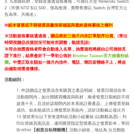
3. 凡加購耗材，
登錄並通過資格審核
，可抽
任天堂 Nintendo Switch
2（市價 NTD $11,500，僅為推測，實際售價以 Switch 台灣官方公
告為準。
共兩名
）
※
紙本發票或手開發票原廠保留確認與最終資格審核之權利
※活動資格審核通過後，
。(寄出
贈品將於三個月內依訂單順序出貨
時間視贈品供貨狀況可能有所調整，敬請見諒)
※符合抽獎資格者即會自動進入名單，抽獎過程將經由公司律師見
證下進行，結果會於下一季初公佈於
Brother Taiwan官方臉書粉絲
團
。中獎正取名額如一個月內信件、電話、簡訊皆聯絡不上，將改
由備取得獎者獲得。
活動細則：
1. 申請贈品之發票須含有購買之產品明細，發票日期須在本
活動期間內，
如分開購買機器與耗材，兩者發票日期相距不得
超過十天，
且須於該期間內於本系統註冊產品、上傳發票登錄
成功。如未能成功上傳發票於系統內，請於活動截止後次月
15 號前寄出以下所有資料給活動小組審核 (以郵戳為憑)：
列
印出登錄頁面訊息，連同購買指定型號產品之發票影本，寄回
Brother
【創意自粘標籤機】
活動小組收，地址為 台北郵政