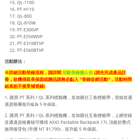
QL-1100
PT-H110
QL-800
QL-810W
PT-E300VP
PT-E550WVP
PT-E310BTVP
PT-E560BTVP
活動辦法：
※
詳細活動登錄流程，請詳閱
活動登錄懶人包
(請先完成產品註
冊，欲獲得延長保固或贈品請務必點入 "登錄促銷活動"，活動時間
結束恕不接受補登錄)
1. 購買 PT 系列 / QL 系列標籤機，並加購任三卷標籤帶
，
登錄並通
過資格審核
升級為 5 年保固。
2. 購買 PT 系列 / QL 系列標籤機，
並
加購
任五卷標籤帶，上網
登錄
並通過資格審核可獲得
AXIO Packable Backpack 17L 頂級折疊式
旅用後背包
(市價 NT $1,790)，
並升級 5 年保固
。