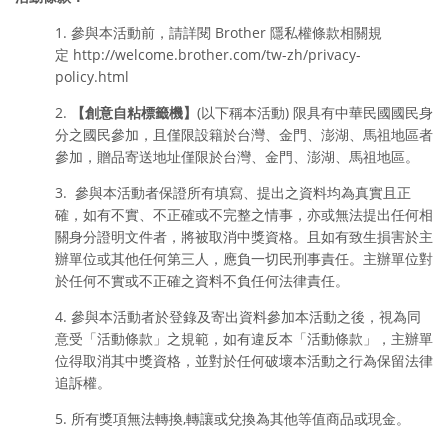
1. 參與本活動前，請詳閱 Brother 隱私權條款相關規
定 http://welcome.brother.com/tw-zh/privacy-
policy.html
2.
【創意自粘標籤機】
(以下稱本活動) 限具有中華民國國民身
分之國民參加，且僅限設籍於台灣、金門、澎湖、馬祖地區者
參加，贈品寄送地址僅限於台灣、金門、澎湖、馬祖地區。
3. 參與本活動者保證所有填寫、提出之資料均為真實且正
確，如有不實、不正確或不完整之情事，亦或無法提出任何相
關身分證明文件者，將被取消中獎資格。且如有致生損害於主
辦單位或其他任何第三人，應負一切民刑事責任。主辦單位對
於任何不實或不正確之資料不負任何法律責任。
4. 參與本活動者於登錄及寄出資料參加本活動之後，視為同
意受「活動條款」之規範，如有違反本「活動條款」，主辦單
位得取消其中獎資格，並對於任何破壞本活動之行為保留法律
追訴權。
5. 所有獎項無法轉換,轉讓或兌換為其他等值商品或現金。