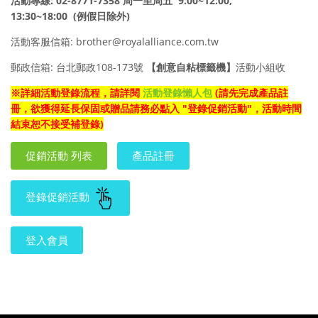
活動專線
: 02-8771-7358
周一至周五
9:00~12:00,
13:30~18:00
(例假日除外
)
活動客服信箱: brother@royalalliance.com.tw
郵政信箱: 台北郵政108-173號
【創意自粘標籤機】
活動小組收
※
詳細活動登錄流程，請詳閱
活動登錄懶人包
(請先完成產品註
冊，欲獲得延長保固或贈品請務必點入 "登錄促銷活動"，活動時間
結束恕不接受補登錄)
促銷活動 列表
產品註冊
登錄促銷活動
登入會員