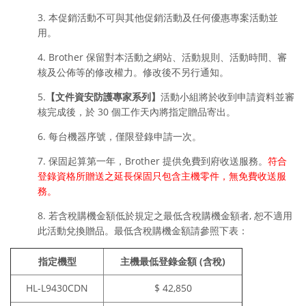
3. 本促銷活動不可與其他促銷活動及任何優惠專案活動並
用。
4. Brother 保留對本活動之網站、活動規則、活動時間、審
核及公佈等的修改權力。修改後不另行通知。
5.
【
文件資安防護專家系列
】
活動小組將於收到申請資料並審
核完成後，於 30 個工作天內將指定贈品寄出。
6. 每台機器序號，僅限登錄申請一次。
7. 保固起算第一年，Brother 提供免費到府收送服務。
符合
登錄資格所贈送之延長保固只包含主機零件，無免費收送服
務。
8. 若含稅購機金額低於規定之最低含稅購機金額者, 恕不適用
此活動兌換贈品。最低含稅購機金額請參照下表：
指定機型
主機
最低登錄金額 (
含稅
)
HL-L9430CDN
$ 42,850