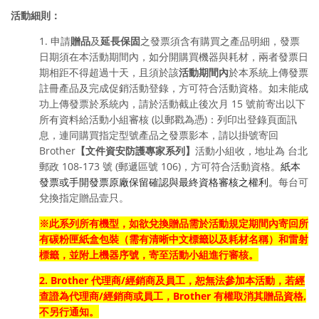
活動細則：
1. 申請
贈品
及
延長保固
之發票須含有購買之產品明細，發票
日期須在本活動期間內
，如分開購買機器與耗材，兩者發票日
期相距不得超過十天
，且須於該
活動期間內
於本系統
上傳發票
註冊產品及完成促銷活動登錄，方可符合活動資格。如未能成
功上傳發票於系統內，請於活動截止後次月 15 號前寄出以下
所有資料給活動小組審核 (以郵戳為憑)：列印出登錄頁面訊
息，連同購買指定型號產品之發票影本，
請以掛號寄回
Brother
【文件資安防護專家系列
】
活動小組收，地址為 台北
郵政 108-173 號 (郵遞區號 106)
，方可符合活動資格。
紙本
每台可
發票或手開發票原廠保留確認與最終資格審核之權利。
兌換指定贈品壹只。
※
此系列所有機型，
如欲兌換贈品
需於活動規定期間內寄回所
有
碳粉匣紙盒包裝（需有清晰中文標籤以及耗材名稱）
和雷射
標籤
，並附上機器序號，寄至活動小組進行審核。
2. Brother 代理商/經銷商及員工，恕無法參加本活動，若經
查證為代理商/經銷商或員工，Brother 有權取消其贈品資格,
不另行通知。