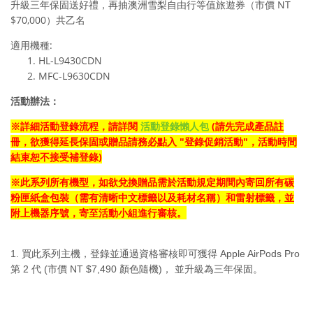
升級三年保固送好禮，再抽澳洲雪梨自由行等值旅遊券（市價 NT
$70,000）共乙名
適用機種:
HL-L9430CDN
MFC-L9630CDN
活動辦法：
※
詳細活動登錄流程，請詳閱
活動登錄懶人包
(請先完成產品註
冊，欲獲得延長保固或贈品請務必點入 "登錄促銷活動"，活動時間
結束恕不接受補登錄)
※
此系列所有機型，
如欲兌換贈品
需於活動規定期間內寄回所有
碳
粉匣紙盒包裝（需有清晰中文標籤以及耗材名稱）
和雷射標籤
，並
附上機器序號，寄至活動小組進行審核。
1. 買此系列主機，登錄並通過資格審核即可獲得
Apple AirPods Pro
第
2
代
(
市價
NT $7,490
顏色隨機
)
， 並升級為三年保固。