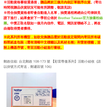
※活動資格審核通過後，
。
(寄出
贈品將於三個月內依訂單順序出貨
時間視贈品供貨狀況可能有所調整，敬請見諒)
※符合抽獎資格者即會自動進入名單，抽獎過程將經由公司律師見
證下進行，結果會於下一季初公佈於
Brother Taiwan官方臉書粉絲
團
。中獎正取名額如一個月內信件、電話、簡訊皆聯絡不上，將改
由備取得獎者獲得。
※
此系列所有機型，
如欲兌換贈品
需於活動規定期間內寄回所有
碳
粉匣紙盒包裝（需有清晰中文標籤以及耗材名稱）
和雷射標籤
，並
附上機器序號，寄至活動小組進行審核。
郵政信箱: 台北郵政 108-173 號
【
彩雷尊傲系列
】
活動小組收
(請
以掛號方式寄送，郵遞區號 106)