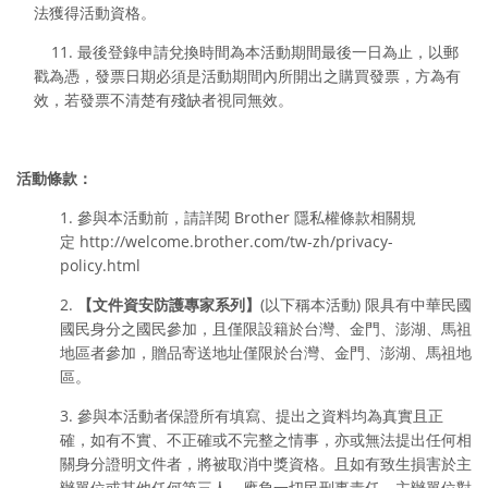
法獲得活動資格。
11.
最後登錄申請兌換時間為本活動期間最後一日為止，以郵
戳為憑，發票日期必須是活動期間內所開出之購買發
票，方為有
效，若發票不清楚有殘缺者視同無效。
活動條款：
1. 參與本活動前，請詳閱 Brother 隱私權條款相關規
定 http://welcome.brother.com/tw-zh/privacy-
policy.html
2.
【
文件資安防護專家系列
】
(以下稱本活動) 限具有中華民國
國民身分之國民參加，且僅限設籍於台灣、金門、澎湖、馬祖
地區者參加，贈品寄送地址僅限於台灣、金門、澎湖、馬祖地
區。
3. 參與本活動者保證所有填寫、提出之資料均為真實且正
確，如有不實、不正確或不完整之情事，亦或無法提出任何相
關身分證明文件者，將被取消中獎資格。且如有致生損害於主
辦單位或其他任何第三人，應負一切民刑事責任。主辦單位對