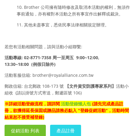
10. Brother 公司擁有隨時修改及取消本活動的權利，無須作
事前通知，亦有權對本活動之所有事宜作出解釋或裁決。
11. 其他未盡事宜，悉依民事法律相關規定辦理。
若您有活動相關問題，請與活動小組聯繫:
活動專線
: 02-8771-7358
周一至周五
9:00~12:00,
13:30~18:00
(例假日除外
)
活動客服信箱: brother@royalalliance.com.tw
郵政信箱: 台北郵政 108-173 號
【
文件資安防護專家系列
】
活動小
組收
(請以掛號方式寄送，郵遞區號 106)
※
詳細活動登錄流程，請詳閱
活動登錄懶人包
(請先完成產品註
冊，欲獲得延長保固或贈品請務必點入 "登錄促銷活動"，活動時間
結束恕不接受補登錄)
促銷活動 列表
產品註冊