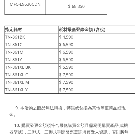
MFC-L9630CDN
$ 68,850
指定耗材
耗材最低登錄金額 (
含稅
)
TN-861BK
$ 4,590
TN-861C
$ 6,590
TN-861M
$ 6,590
TN-861Y
$ 6,590
TN-861XL BK
$ 5,590
TN-861XL C
$ 7,590
TN-861XL M
$ 7,590
TN-861XL Y
$ 7,590
9. 本活動之贈品無法轉換，轉讓或兌換為其他等值商品或現
金。
10. 購買發票
金額須
符合最低購買金額且需寫明購買產品(或機
器型號)，二聯式、三聯式手開發票需詳填買受人資訊，否則將無