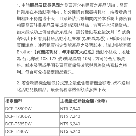
1. 申請
贈品
及
延長保固
之發票須含有購買之產品明細，發票
日期須在本活動期間內，如分開購買機器與耗材，兩者發票日
期相距不得超過十天，且須於該活動期間內於本系統上傳所有
相關發票註冊產品及完成促銷活動登錄，方可符合活動資格。
如未能成功上傳發票於系統內，請於活動截止後次月 15 號前
寄出以下所有資料給活動小組審核 (以郵戳為憑)：列印出登錄
頁面訊息，連同購買指定型號產品之發票影本，
請以掛號寄回
Brother
【
買機搭耗材，年末犒賞大紅包
】
活動小組收，地址
為 台北郵政 108-173
號
(郵遞區號 106)
，方可符合活動資
格。
紙本發票或手開發票原廠保留確認與最終資格審核之權
利。
每台可兌換指定贈品壹只。
2. 若含稅購機金額低於規定之最低含稅購機金額者, 恕不適用
此活動兌換贈品。最低含稅購機金額請參照下表：
指定機型
主機
最低登錄金額 (
含稅
)
DCP-T830DW
NT$ 7,940
DCP-T730DW
NT$ 7,240
DCP-T535DW
NT$ 6,240
DCP-T430W
NT$ 5,240