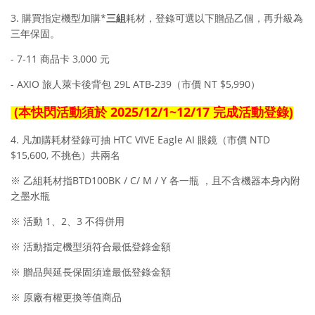
3.
購買指定機型
加購*
三組
耗材，
登錄可選以下贈品乙個，再升級為
三年保固。
- 7-11
商品卡
3,000
元
-
AXIO
旅人萊卡後背包
29L ATB-239
（市價
NT $5,99
0）
(
本快閃活動須於
2025/12/1~12/17
完成活動登錄
)
4. 凡加購耗材登錄可抽 HTC VIVE Eagle AI 眼鏡（市價 NTD
$15,600, 不挑色）共兩名
※ 乙組耗材指BTD100BK / C/ M / Y 各一瓶 ，且不含機器本身內附
之墨水瓶
※ 活動 1、2、3 不得併用
※ 活動指定機型須符合最低登錄金額
※ 贈品與延長保固須達最低登錄金額
※ 原廠有權更換等值商品