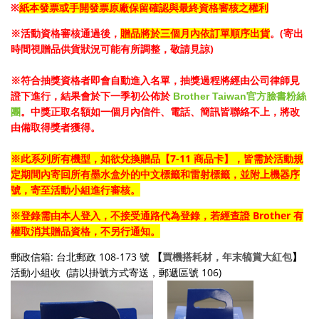
※
紙本發票或手開發票原廠保留確認與最終資格審核之權利
※活動資格審核通過後，
。
(寄出
贈品將於三個月內依訂單順序出貨
時間視贈品供貨狀況可能有所調整，敬請見諒)
※符合抽獎資格者即會自動進入名單，抽獎過程將經由公司律師見
證下進行，結果會於下一季初公佈於
Brother Taiwan官方臉書粉絲
團
。中獎正取名額如一個月內信件、電話、簡訊皆聯絡不上，將改
由備取得獎者獲得。
※此系列所有機型，
如欲兌換贈品【7-11 商品卡】
，皆
需於活動規
定期間內寄回所有墨水
盒外的中文標籤和雷射標籤
，並附上機器序
號，寄至活動小組進行審核。
Brother 有
※登錄需由本人登入，不接受通路代為登錄，若經查證
權取消其贈品資格，不另行通知。
郵政信箱: 台北郵政 108-173 號
【
買機搭耗材，年末犒賞大紅包
】
活動小組收
(請以掛號方式寄送，郵遞區號 106)