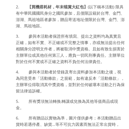
2.
【
買機搭耗材，年末犒賞大紅包
】
(以下稱本活動) 限具
有中華民國國民身分之國民參加，且僅限設籍於台灣、金門、
澎湖、馬祖地區者參加，贈品寄送地址僅限於台灣、金門、澎
湖、馬祖地區。
3. 參與本活動者保證所有填寫、提出之資料均為真實且
正確，如有不實、不正確或不完整之情事，亦或無法提出任何
相關身分證明文件者，將被取消中獎資格。且如有致生損害於
主辦單位或其他任何第三人，應負一切民刑事責任。主辦單位
對於任何不實或不正確之資料不負任何法律責任。
4. 參與本活動者於登錄及寄出資料參加本活動之後，視
為同意受本「活動條款」之規範，如有違反本「活動條款」，
主辦單位得取消其中獎資格，並對於任何破壞本活動之行為保
留法律追訴權。
5. 所有獎項無法轉換,轉讓或兌換為其他等值商品或現
金。
6. 所有贈品以實物為準，圖片僅供參考；本活動贈品出
貨時若遇停產、缺貨…等不可抗力因素而無法正常出貨時，