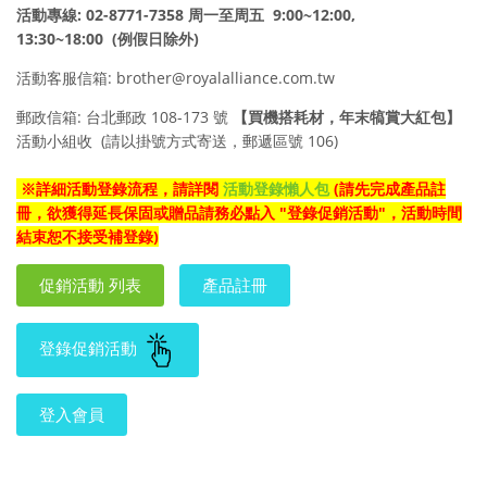
活動專線
: 02-8771-7358
周一至周五
9:00~12:00,
13:30~18:00
(例假日除外
)
活動客服信箱: brother@royalalliance.com.tw
郵政信箱: 台北郵政 108-173 號
【
買機搭耗材，年末犒賞大紅包
】
活動小組收
(請以掛號方式寄送，郵遞區號 106)
※
詳細活動登錄流程，請詳閱
活動登錄懶人包
(請先完成產品註
冊，欲獲得延長保固或贈品請務必點入 "登錄促銷活動"，活動時間
結束恕不接受補登錄)
促銷活動 列表
產品註冊
登錄促銷活動
登入會員