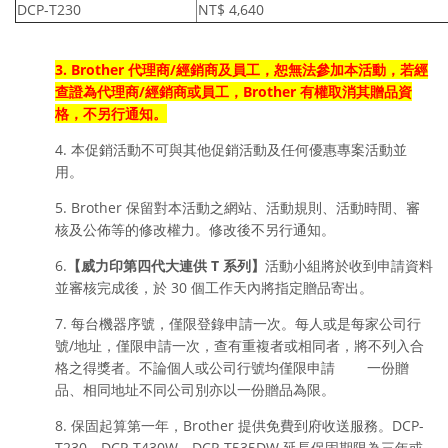
DCP-T230
NT$ 4,640
3. Brother 代理商/經銷商及員工，恕無法參加本活動，若經
查證為代理商/經銷商或員工，Brother 有權取消其贈品資
格，不另行通知。
4. 本促銷活動不可與其他促銷活動及任何優惠專案活動並
用。
5. Brother 保留對本活動之網站、活動規則、活動時間、審
核及公佈等的修改權力。修改後不另行通知。
6.
【
威力印第四代
大連供 T 系列
】
活動小組將於收到申請資料
並審核完成後，於 30 個工作天內將指定贈品寄出。
7. 每台機器序號，僅限登錄申請一次。每人或是每家公司行
號/地址，僅限申請一次，查有重複者或相同者，將不列入合
格之得獎者。不論個人或公司行號均僅限申請 一份贈
品、相同地址不同公司別亦以一份贈品為限。
8. 保固起算第一年，Brother 提供免費到府收送服務。
DCP-
T230、DCP-T430W、DCP-T535DW
延長保固期限為三年或