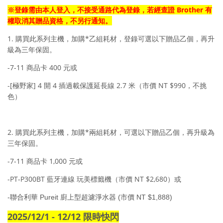
Brother 有
※登錄需由本人登入，不接受通路代為登錄，若經查證
權取消其贈品資格，不另行通知。
1. 購買此系列主機，加購*乙組耗材，登錄可選以下贈品乙個，再升
級為三年保固。
-7-11 商品卡 400 元或
-[極野家] 4 開 4 插過載保護延長線 2.7 米（市價 NT $990，不挑
色）
2. 購買此系列主機，加購*兩組耗材，可選以下贈品乙個，再升級為
三年保固。
-7-11 商品卡 1,000 元或
-PT-P300BT 藍牙連線 玩美標籤機（市價 NT $2,680）或
-
聯合利華
Pureit
廚上型超濾淨水器
(
市價
NT $1,888)
2025/12/1 - 12/12
限時快閃