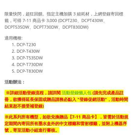
限量快閃，超狂回饋。指定主機加購 3 組耗材，上網登錄寄回標
籤，可得 7-11 商品卡 3,000 (DCPT230、DCPT430W、
DCPT535DW、DCPT730DW、DCPT830DW)
適用機種:
DCP-T230
DCP-T430W
DCP-T535DW
DCP-T730DW
DCP-T830DW
活動辦法：
※
詳細活動登錄流程，請詳閱
活動登錄懶人包
(請先完成產品註
冊，欲獲得延長保固或贈品請務必點入 "登錄促銷活動"，活動時間
結束恕不接受補登錄)
※此系列所有機型，
如欲兌換贈品【7-11 商品卡】
，皆
需於活動規
定期間內寄回所有墨水
盒外的中文標籤和雷射標籤
，並附上機器序
號，寄至活動小組進行審核。