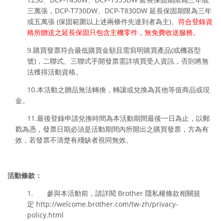
三萬張，
DCP-T730DW、DCP-T830DW 延長保固期限為三年
或五萬張 (保固範圍以上述兩條件先達到者為主)。
符合登錄資
格所贈送之延長保固只包含主機零件，無免費收送服務。
9.購買發票符合最低購買金額且需寫明購買產品(或機器型
號)，二聯式、三聯式手開發票需詳填買受人資訊，否則將無
法獲得活動資格。
10.本活動之贈品無法轉換，轉讓或兌換為其他等值商品或現
金。
11.
最後登錄申請兌換時間為本活動期間最後一日為止，以郵
戳為憑，發票日期必須是活動期間內所開出之購買發
票，方為有
效，若發票不清楚有殘缺者視同無效。
活動條款：
1. 參與本活動前，請詳閱 Brother 隱私權條款相關規
定 http://welcome.brother.com/tw-zh/privacy-
policy.html