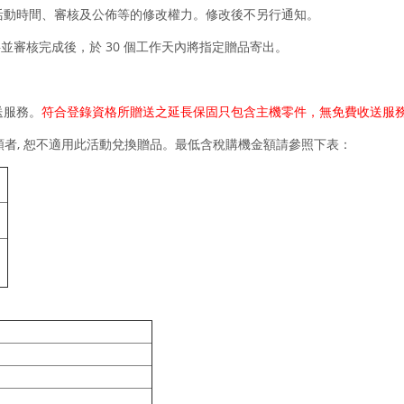
規則、活動時間、審核及公佈等的修改權力。修改後不另行通知。
並審核完成後，於 30 個工作天內將指定贈品寄出。
收送服務。
符合登錄資格所贈送之延長保固只包含主機零件，無免費收送服
額者, 恕不適用此活動兌換贈品。最低含稅購機金額請參照下表：