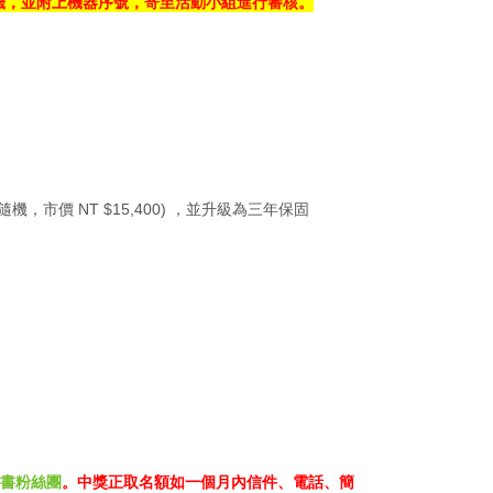
籤
，並附上機器序號，寄至活動小組進行審核。
顏色隨機，市價 NT $15,400) ，並升級為三年保固
方臉書粉絲團
。中獎正取名額如一個月內信件、電話、簡