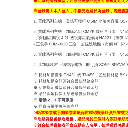
※
此系列所有機型，
如欲兌換贈品
需於活動規定期間
※登錄需由本人登入，不接受通路代為登錄，若經查
1. 買此系列主機，登錄可獲得 OSIM 小臉美容儀 OS-
2. 買此系列主機，加購乙組 CMYK 碳粉匣（限 TN
- 飛利浦星樂視 4.2L 透視海星氣炸鍋 NA221（市價 N
- 正負零 CJM-J020 三合一無線洗地機（市價 NT $7,
3. 買此系列主機，加購兩組 CMYK 碳粉匣（限 TN451 或 
4. 凡加購耗材上網登錄成功，即可抽 SONY BRAVIA 7 
※ 耗材加購僅限 TN451 或 TN456，乙組耗材指 BK 
※ 耗材加購金額須符合最低登錄金額
※ 活動指定機型須符合最低登錄金額
※ 贈品與延長保固須達最低登錄金額
※ 活動 2、3 不可累贈
※ 原廠有權更換等值商品
※
紙本發票或手開發票原廠保留確認與最終資格審核
※活動資格審核通過後，
贈品將於三個月內依訂單順
※符合抽獎資格者即會自動進入名單，抽獎過程將經