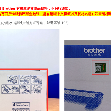
Brother 有權取消其贈品資格，不另行通知。
證
內寄回所有
碳粉匣紙盒包裝（需有清晰中文標籤以及耗材名稱）
和雷射標
動小組收
(請以掛號方式寄送，郵遞區號 106)