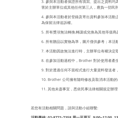
3. 參與本活動者保證所有填寫、提出之資料
害於主辦單位或其他任何第三人，應負一切民
4. 參與本活動者於登錄及寄出資料參加本活
為保留法律追訴權。
5. 所有獎項無法轉換,轉讓或兌換為其他等值
6. 所有贈品以實物為準，圖片僅供參考；本活
7. 本活動因故無法進行時，主辦單位有權決
8. 在參加活動過程中，Brother 對於使用
9. 對於透過任何不當程式進行大量資料發送者，
10. Brother 公司擁有隨時修改及取消
11. 其他未盡事宜，悉依民事法律相關規定辦
若您有活動相關問題，請與活動小組聯繫:
活動專線
: 02-8771-7358
周一至周五
9:00~12:00, 1