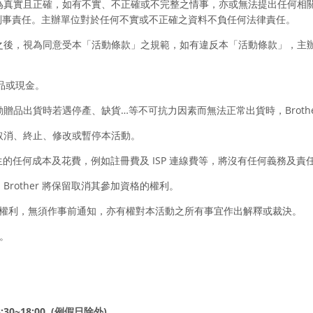
均為真實且正確，如有不實、不正確或不完整之情事，亦或無法提出任何相
刑事責任。主辦單位對於任何不實或不正確之資料不負任何法律責任。
動之後，視為同意受本「活動條款」之規範，如有違反本「活動條款」，主
商品或現金。
動贈品出貨時若遇停產、缺貨…等不可抗力因素而無法正常出貨時，Broth
定取消、終止、修改或暫停本活動。
者產生的任何成本及花費，例如註冊費及 ISP 連線費等，將沒有任何義務及責
Brother 將保留取消其參加資格的權利。
本活動的權利，無須作事前通知，亦有權對本活動之所有事宜作出解釋或裁決。
理。
3:30~18:00
(例假日除外
)