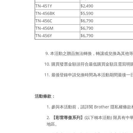
TN-451Y
$2,490
TN-456BK
$5,590
TN-456C
$6,790
TN-456M
$6,790
TN-456Y
$6,790
9. 本活動之贈品無法轉換，轉讓或兌換為其他
10. 購買發票
金額須
符合最低購買金額且需寫明
11.
最後登錄申請兌換時間為本活動期間最後一
活動條款：
1. 參與本活動前，請詳閱 Brother 隱私權條款相關規定 ht
2.
【
彩雷尊傲系列】
(以下稱本活動) 限具有
地區。