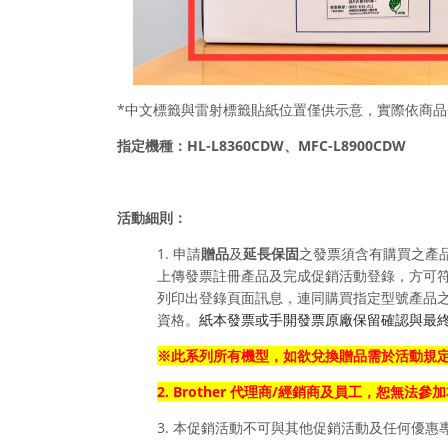
*中文標籤與雷射標籤貼紙位置僅供示意，實際依商品
指定機種：
HL-L8360CDW、
MFC-
L8900CDW
活動細則：
1. 申請
贈品
及
延長保固
之發票須含有購買之產
上傳發票
註冊產品及完成促銷活動登錄，方可符
列印出登錄頁面訊息，連同購買指定型號產品
資格。
紙本發票或手開發票原廠保留確認與最
※
此系列所有機型，
如欲兌換贈品
需於活動規
2. Brother 代理商/經銷商及員工，恕無
3. 本促銷活動不可與其他促銷活動及任何優惠