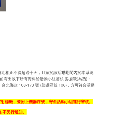
日期相距不得超過十天
，且須於該
活動期間內
於本系統
前寄出以下所有資料給活動小組審核 (以郵戳為憑)：
郵政 108-173 號 (郵遞區號 106)
，方可符合活動
雷射標籤
，並附上機器序號，寄至活動小組進行審核。
格,不另行通知。