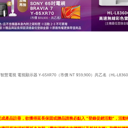
智慧電視 電視顯示器 Y-65XR70（市價 NT $59,900）共乙名（HL-L8360
完成產品註冊，欲獲得延長保固或贈品請務必點入 "登錄促銷活動"，活動