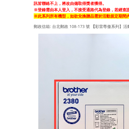
訊皆聯絡不上，將改由備取得獎者獲得。
※登錄需由本人登入，不接受通路代為登錄，若經查
※
此系列所有機型，
如欲兌換贈品
需於活動規定期間
郵政信箱: 台北郵政 108-173 號
【
彩雷尊傲系列
】
活