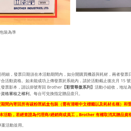
包裝為準
品明細，發票日期須在本活動期間內
，如分開購買機器與耗材，兩者發票
合活動資格。如未能成功上傳發票於系統內，請於活動截止後次月 15 號
之發票影本，
請以掛號寄回 Brother
【
彩雷尊傲系
列】
活動小組收，地址為 台北
每台可兌換指定贈品壹只。
終資格審核之權利。
定期間內寄回所有
碳粉匣紙盒包裝（需有清晰中文標籤以及耗材名稱）
和
法參加本活動，若經查證為代理商/經銷商或員工，Brother 有權取消其贈品資
專案活動並用。