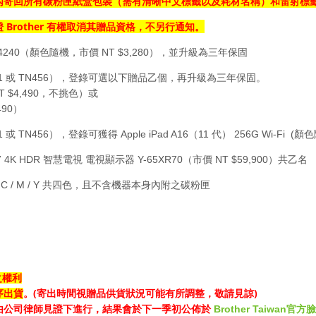
內寄回所有
碳粉匣紙盒包裝（需有清晰中文標籤以及耗材名稱）
和雷射標
Brother 有權取消其贈品資格，不另行通知。
證
4240（顏色隨機，市價 NT $3,280），並升級為三年保固
451 或 TN456），登錄可選以下贈品乙個，再升級為三年保固。
T $4,490，不挑色）或
490）
TN456），登錄可獲得 Apple iPad A16（11 代） 256G Wi-Fi (
4K HDR 智慧電視 電視顯示器 Y-65XR70（市價 NT $59,900）共乙名
/ C / M / Y 共四色，且不含機器本身內附之碳粉匣
之權利
。
(寄出時間視贈品供貨狀況可能有所調整，敬請見諒)
序出貨
由公司律師見證下進行，結果會於下一季初公佈於
Brother Taiwan官