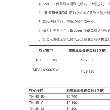
4. Brother 保留對本活動之網站、活動
5.
【
彩雷尊傲系列】
活動小組將於收到申請資料
6. 每台機器序號，僅限登錄申請一次。
7. 保固起算第一年，Brother 提供免費到府
8. 若含稅購機金額低於規定之最低含稅購機金
指定機型
主機
最低登錄金額 (
含稅
)
HL-L8360CDW
$ 17,850
MFC-L8900CDW
$ 29,850
指定耗材
耗材最低登錄金額 (
含稅
)
TN-451BK
$2,790
TN-451C
$2,490
TN-451M
$2,490