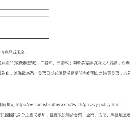
等值商品或現金。
購買產品(或機器型號)，二聯式、三聯式手開發票需詳填買受人資訊，否
日為止，以郵戳為憑，發票日期必須是活動期間內所開出之購買發
票，方
tp://welcome.brother.com/tw-zh/privacy-policy.html
中華民國國民身分之國民參加，且僅限設籍於台灣、金門、澎湖、馬祖地區